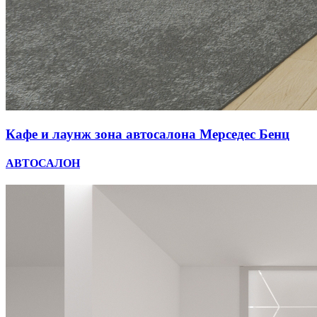
Кафе и лаунж зона автосалона Мерседес Бенц
АВТОСАЛОН